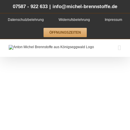
Zum
Inhalt
07587 - 922 633
|
info@michel-brennstoffe.de
springen
Datenschutzbelehrung
Widerrufsbelehrung
Impressum
ÖFFNUNGSZEITEN