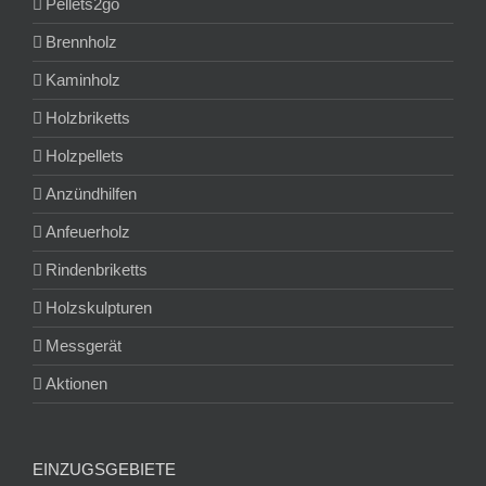
Pellets2go
Brennholz
Kaminholz
Holzbriketts
Holzpellets
Anzündhilfen
Anfeuerholz
Rindenbriketts
Holzskulpturen
Messgerät
Aktionen
EINZUGSGEBIETE