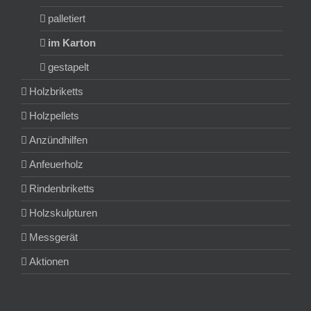
palletiert
im Karton
gestapelt
Holzbriketts
Holzpellets
Anzündhilfen
Anfeuerholz
Rindenbriketts
Holzskulpturen
Messgerät
Aktionen