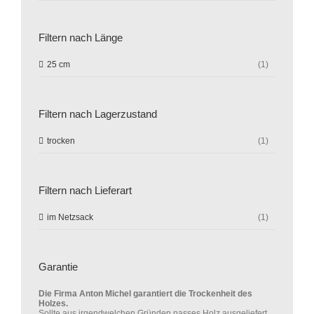
Filtern nach Länge
25 cm
(1)
Filtern nach Lagerzustand
trocken
(1)
Filtern nach Lieferart
im Netzsack
(1)
Garantie
Die Firma Anton Michel garantiert die Trockenheit des
Holzes.
Sollte aus irgendwelchen Gründen nasses Holz ausgeliefert