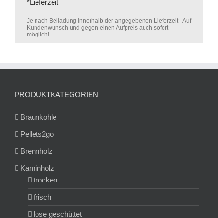
*Lieferzeit
Je nach Beiladung innerhalb der angegebenen Lieferzeit - Auf
Kundenwunsch und gegen einen Aufpreis auch sofort
möglich!
PRODUKTKATEGORIEN
Braunkohle
Pellets2go
Brennholz
Kaminholz
trocken
frisch
lose geschüttet