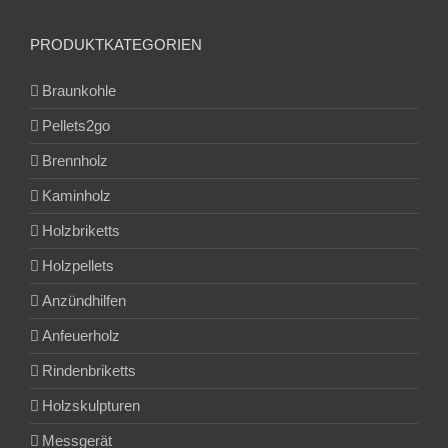
PRODUKTKATEGORIEN
Braunkohle
Pellets2go
Brennholz
Kaminholz
Holzbriketts
Holzpellets
Anzündhilfen
Anfeuerholz
Rindenbriketts
Holzskulpturen
Messgerät