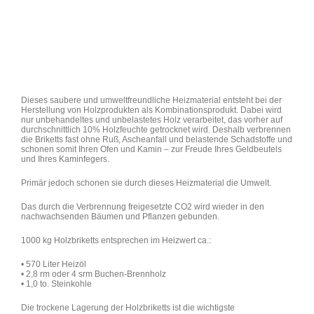
Dieses saubere und umweltfreundliche Heizmaterial entsteht bei der
Herstellung von Holzprodukten als Kombinationsprodukt. Dabei wird
nur unbehandeltes und unbelastetes Holz verarbeitet, das vorher auf
durchschnittlich 10% Holzfeuchte getrocknet wird. Deshalb verbrennen
die Briketts fast ohne Ruß, Ascheanfall und belastende Schadstoffe und
schonen somit Ihren Ofen und Kamin – zur Freude Ihres Geldbeutels
und Ihres Kaminfegers.
Primär jedoch schonen sie durch dieses Heizmaterial die Umwelt.
Das durch die Verbrennung freigesetzte CO2 wird wieder in den
nachwachsenden Bäumen und Pflanzen gebunden.
1000 kg Holzbriketts entsprechen im Heizwert ca.:
• 570 Liter Heizöl
• 2,8 rm oder 4 srm Buchen-Brennholz
• 1,0 to. Steinkohle
Die trockene Lagerung der Holzbriketts ist die wichtigste