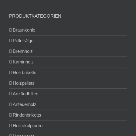
PRODUKTKATEGORIEN
Braunkohle
Pellets2go
Brennholz
Kaminholz
Holzbriketts
Holzpellets
Anzündhilfen
Anfeuerholz
Rindenbriketts
Holzskulpturen