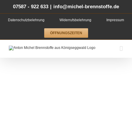
Zum
Inhalt
07587 - 922 633
|
info@michel-brennstoffe.de
springen
Datenschutzbelehrung
Widerrufsbelehrung
Impressum
ÖFFNUNGSZEITEN