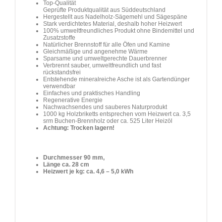
Top-Qualität
Geprüfte Produktqualität aus Süddeutschland
Hergestellt aus Nadelholz-Sägemehl und Sägespäne
Stark verdichtetes Material, deshalb hoher Heizwert
100% umweltfreundliches Produkt ohne Bindemittel und
Zusatzstoffe
Natürlicher Brennstoff für alle Öfen und Kamine
Gleichmäßige und angenehme Wärme
Sparsame und umweltgerechte Dauerbrenner
Verbrennt sauber, umweltfreundlich und fast
rückstandsfrei
Entstehende mineralreiche Asche ist als Gartendünger
verwendbar
Einfaches und praktisches Handling
Regenerative Energie
Nachwachsendes und sauberes Naturprodukt
1000 kg Holzbriketts entsprechen vom Heizwert ca. 3,5
srm Buchen-Brennholz oder ca. 525 Liter Heizöl
Achtung: Trocken lagern!
Durchmesser 90 mm,
Länge ca. 28 cm
Heizwert je kg: ca. 4,6 – 5,0 kWh