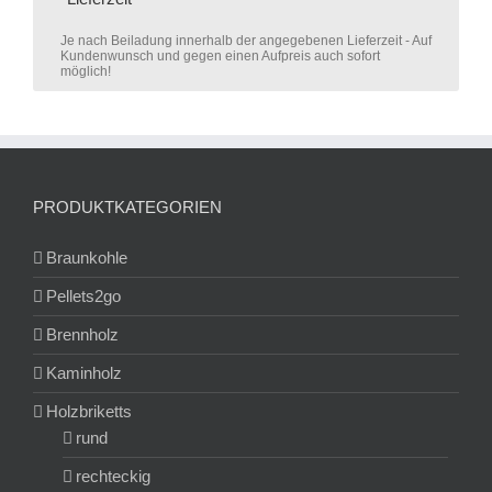
Je nach Beiladung innerhalb der angegebenen Lieferzeit - Auf
Kundenwunsch und gegen einen Aufpreis auch sofort
möglich!
PRODUKTKATEGORIEN
Braunkohle
Pellets2go
Brennholz
Kaminholz
Holzbriketts
rund
rechteckig