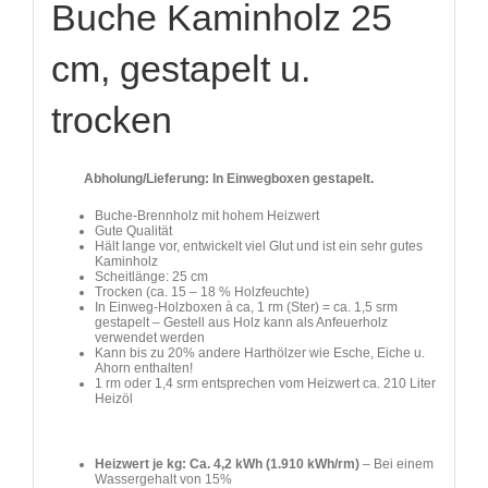
Buche Kaminholz 25
cm, gestapelt u.
trocken
Abholung/Lieferung: In Einwegboxen gestapelt.
Buche-Brennholz mit hohem Heizwert
Gute Qualität
Hält lange vor, entwickelt viel Glut und ist ein sehr gutes
Kaminholz
Scheitlänge: 25 cm
Trocken (ca. 15 – 18 % Holzfeuchte)
In Einweg-Holzboxen à ca, 1 rm (Ster) = ca. 1,5 srm
gestapelt – Gestell aus Holz kann als Anfeuerholz
verwendet werden
Kann bis zu 20% andere Harthölzer wie Esche, Eiche u.
Ahorn enthalten!
1 rm oder 1,4 srm entsprechen vom Heizwert ca. 210 Liter
Heizöl
Heizwert je kg: Ca. 4,2 kWh (1.910 kWh/rm)
– Bei einem
Wassergehalt von 15%