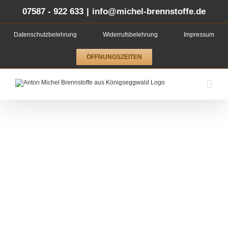
Zum
Inhalt
07587 - 922 633
|
info@michel-brennstoffe.de
springen
Datenschutzbelehrung
Widerrufsbelehrung
Impressum
ÖFFNUNGSZEITEN