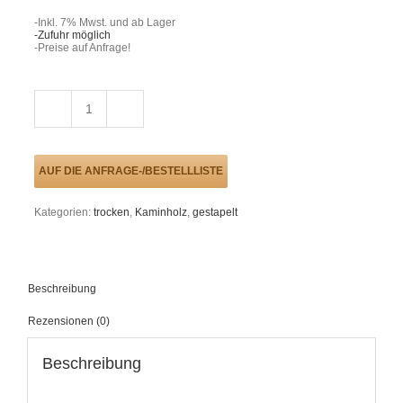
-Inkl. 7% Mwst. und ab Lager
-Zufuhr möglich
-Preise auf Anfrage!
Buche
Kaminholz
25
cm,
gestapelt
AUF DIE ANFRAGE-/BESTELLLISTE
u.
trocken
Menge
Kategorien:
trocken
,
Kaminholz
,
gestapelt
Beschreibung
Rezensionen (0)
Beschreibung