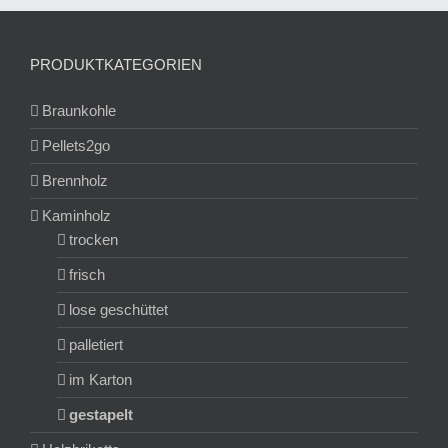
PRODUKTKATEGORIEN
Braunkohle
Pellets2go
Brennholz
Kaminholz
trocken
frisch
lose geschüttet
palletiert
im Karton
gestapelt