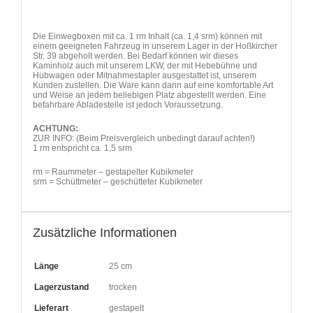
Die Einwegboxen mit ca. 1 rm Inhalt (ca. 1,4 srm) können mit
einem geeigneten Fahrzeug in unserem Lager in der Hoßkircher
Str. 39 abgeholt werden. Bei Bedarf können wir dieses
Kaminholz auch mit unserem LKW, der mit Hebebühne und
Hubwagen oder Mitnahmestapler ausgestattet ist, unserem
Kunden zustellen. Die Ware kann dann auf eine komfortable Art
und Weise an jedem beliebigen Platz abgestellt werden. Eine
befahrbare Abladestelle ist jedoch Voraussetzung.
ACHTUNG:
ZUR INFO: (Beim Preisvergleich unbedingt darauf achten!)
1 rm entspricht ca. 1,5 srm
rm = Raummeter – gestapelter Kubikmeter
srm = Schüttmeter – geschütteter Kubikmeter
Zusätzliche Informationen
Länge
25 cm
Lagerzustand
trocken
Lieferart
gestapelt