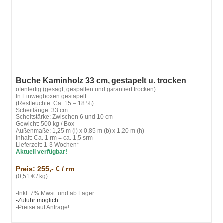
Buche Kaminholz 33 cm, gestapelt u. trocken
ofenfertig (gesägt, gespalten und garantiert trocken)
In Einwegboxen gestapelt
(Restfeuchte: Ca. 15 – 18 %)
Scheitlänge: 33 cm
Scheitstärke: Zwischen 6 und 10 cm
Gewicht: 500 kg / Box
Außenmaße: 1,25 m (l) x 0,85 m (b) x 1,20 m (h)
Inhalt: Ca. 1 rm = ca. 1,5 srm
Lieferzeit: 1-3 Wochen*
Aktuell verfügbar!
Preis: 255,- € / rm
(0,51 € / kg)
-Inkl. 7% Mwst. und ab Lager
-Zufuhr möglich
-Preise auf Anfrage!