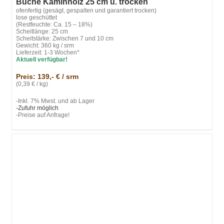
Buche Kaminholz 25 cm u. trocken
ofenfertig (gesägt, gespalten und garantiert trocken)
lose geschüttet
(Restfeuchte: Ca. 15 – 18%)
Scheitlänge: 25 cm
Scheitstärke: Zwischen 7 und 10 cm
Gewicht: 360 kg / srm
Lieferzeit: 1-3 Wochen*
Aktuell verfügbar!
Preis: 139,- € / srm
(0,39 € / kg)
-Inkl. 7% Mwst. und ab Lager
-Zufuhr möglich
-Preise auf Anfrage!