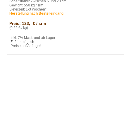
Scheitstärke: Zwischen 6 und 20 cm
Gewicht: 550 kg / srm
Lieferzeit: 1-3 Wochen*
Herstellung nach Bestelleingang!
Preis: 123,- € / srm
(0,22 € / kg)
-Inkl. 7% Mwst. und ab Lager
-Zufuhr möglich
-Preise auf Anfrage!