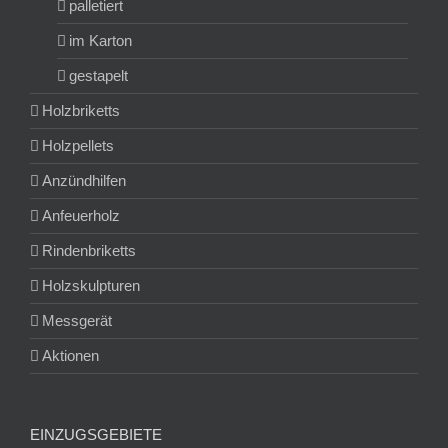
palletiert
im Karton
gestapelt
Holzbriketts
Holzpellets
Anzündhilfen
Anfeuerholz
Rindenbriketts
Holzskulpturen
Messgerät
Aktionen
EINZUGSGEBIETE