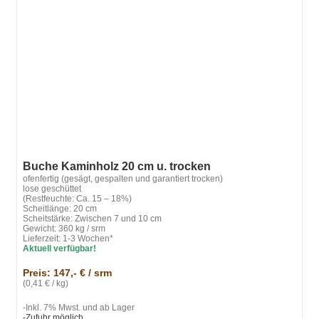
Buche Kaminholz 20 cm u. trocken
ofenfertig (gesägt, gespalten und garantiert trocken)
lose geschüttet
(Restfeuchte: Ca. 15 – 18%)
Scheitlänge: 20 cm
Scheitstärke: Zwischen 7 und 10 cm
Gewicht: 360 kg / srm
Lieferzeit: 1-3 Wochen*
Aktuell verfügbar!
Preis: 147,- € / srm
(0,41 € / kg)
-Inkl. 7% Mwst. und ab Lager
-Zufuhr möglich