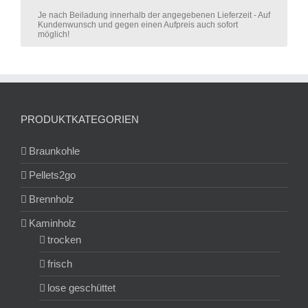
Je nach Beiladung innerhalb der angegebenen Lieferzeit - Auf
Kundenwunsch und gegen einen Aufpreis auch sofort
möglich!
PRODUKTKATEGORIEN
Braunkohle
Pellets2go
Brennholz
Kaminholz
trocken
frisch
lose geschüttet