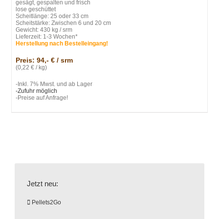
gesägt, gespalten und frisch
lose geschüttet
Scheitlänge: 25 oder 33 cm
Scheitstärke: Zwischen 6 und 20 cm
Gewicht: 430 kg / srm
Lieferzeit: 1-3 Wochen*
Herstellung nach Bestelleingang!
Preis: 94,- € / srm
(0,22 € / kg)
-Inkl. 7% Mwst. und ab Lager
-Zufuhr möglich
-Preise auf Anfrage!
Jetzt neu:
Pellets2Go