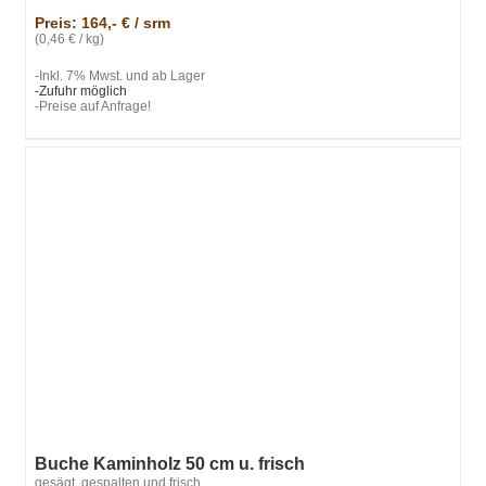
Preis: 164,- € / srm
(0,46 € / kg)
-Inkl. 7% Mwst. und ab Lager
-Zufuhr möglich
-Preise auf Anfrage!
Buche Kaminholz 50 cm u. frisch
gesägt, gespalten und frisch