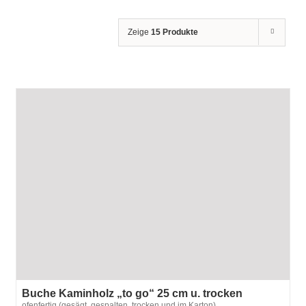
Zeige
15 Produkte
Buche Kaminholz „to go“ 25 cm u. trocken
ofenfertig (gesägt, gespalten, trocken und im Karton)