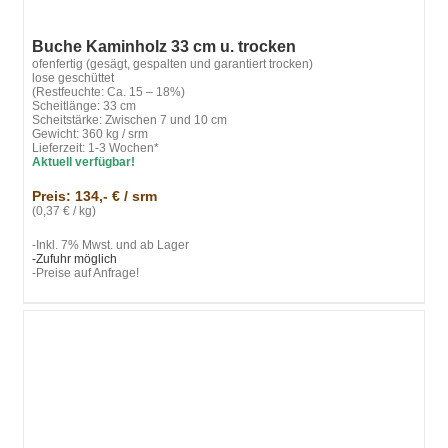
Buche Kaminholz 33 cm u. trocken
ofenfertig (gesägt, gespalten und garantiert trocken)
lose geschüttet
(Restfeuchte: Ca. 15 – 18%)
Scheitlänge: 33 cm
Scheitstärke: Zwischen 7 und 10 cm
Gewicht: 360 kg / srm
Lieferzeit: 1-3 Wochen*
Aktuell verfügbar!
Preis: 134,- € / srm
(0,37 € / kg)
-Inkl. 7% Mwst. und ab Lager
-Zufuhr möglich
-Preise auf Anfrage!