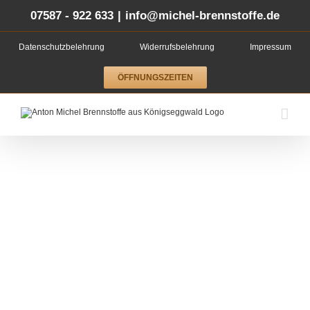
Zum
Inhalt
07587 - 922 633
|
info@michel-brennstoffe.de
springen
Datenschutzbelehrung
Widerrufsbelehrung
Impressum
ÖFFNUNGSZEITEN