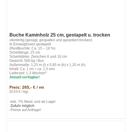
Buche Kaminholz 25 cm, gestapelt u. trocken
ofenfertig (gesägt, gespalten und garantiert trocken)
In Einwegboxen gestapelt
(Restfeuchte: Ca. 15 – 18 %)
Scheitlänge: 25 cm
Scheitstärke: Zwischen 6 und 10 cm
Gewicht: 500 kg / Box
Außenmaße: 1,25 m (l) x 0,85 m (b) x 1,20 m (h)
Inhalt: Ca. 1 rm = ca. 1,5 srm
Lieferzeit: 1-3 Wochen*
Aktuell verfügbar!
Preis: 265,- € / rm
(0,53 € / kg)
-Inkl. 7% Mwst. und ab Lager
-Zufuhr möglich
-Preise auf Anfrage!