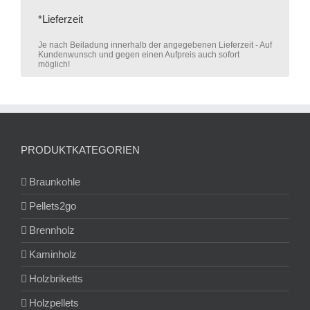
*Lieferzeit
Je nach Beiladung innerhalb der angegebenen Lieferzeit - Auf
Kundenwunsch und gegen einen Aufpreis auch sofort
möglich!
PRODUKTKATEGORIEN
Braunkohle
Pellets2go
Brennholz
Kaminholz
Holzbriketts
Holzpellets