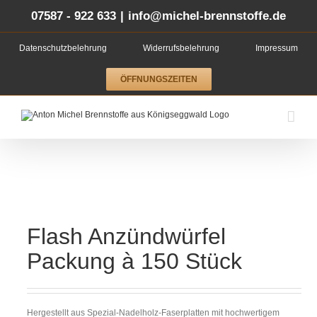
Zum
Inhalt
07587 - 922 633
|
info@michel-brennstoffe.de
springen
Datenschutzbelehrung
Widerrufsbelehrung
Impressum
ÖFFNUNGSZEITEN
Flash Anzündwürfel
Packung à 150 Stück
Hergestellt aus Spezial-Nadelholz-Faserplatten mit hochwertigem