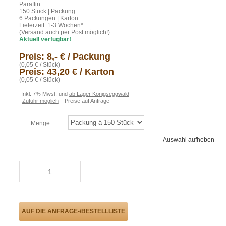
Paraffin
150 Stück | Packung
6 Packungen | Karton
Lieferzeit: 1-3 Wochen*
(Versand auch per Post möglich!)
Aktuell verfügbar!
Preis: 8,- € / Packung
(0,05 € / Stück)
Preis: 43,20 € / Karton
(0,05 € / Stück)
-Inkl. 7% Mwst. und
ab Lager Königseggwald
–
Zufuhr möglich
– Preise auf Anfrage
Menge
Auswahl aufheben
Flash
Anzündwürfel
Packung
à
150
Stück
AUF DIE ANFRAGE-/BESTELLLISTE
Menge