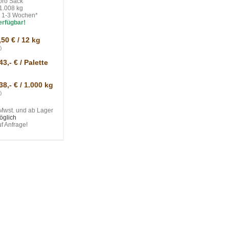
pro Sack
 1.008 kg
t: 1-3 Wochen*
erfügbar!
,50 € / 12 kg
)
43,- € / Palette
38,- € / 1.000 kg
)
 Mwst. und ab Lager
öglich
uf Anfrage!