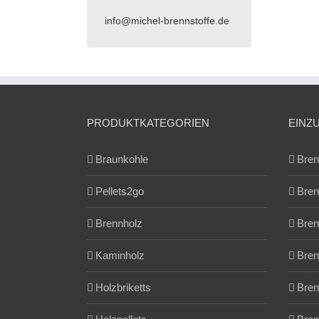
info@michel-brennstoffe.de
PRODUKTKATEGORIEN
EINZ
Braunkohle
Bren
Pellets2go
Bren
Brennholz
Bren
Kaminholz
Bren
Holzbriketts
Bren