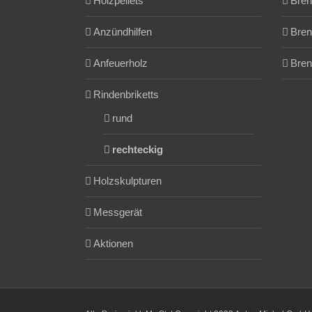
Holzpellets
Bren
Anzündhilfen
Bren
Anfeuerholz
Bren
Rindenbriketts
rund
rechteckig
Holzskulpturen
Messgerät
Aktionen