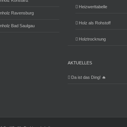
nholz Konstanz
Heizwerttabelle
nholz Ravensburg
Holz als Rohstoff
nholz Bad Saulgau
Holztrocknung
AKTUELLES
Da ist das Ding! 🔥