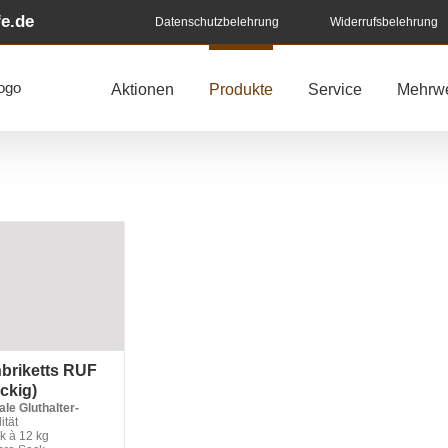
e.de
Datenschutzbelehrung
Widerrufsbelehrung
Aktionen
Produkte
Service
Mehrwe
briketts RUF
ckig)
ale Gluthalter-
ität
k à 12 kg