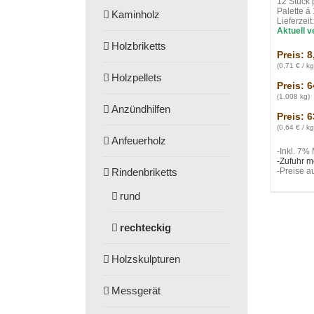
12 Stück 
Palette á
Kaminholz
Lieferzei
Aktuell v
Holzbriketts
Preis: 8
(0,71 € / kg
Holzpellets
Preis: 6
(1.008 kg)
Anzündhilfen
Preis: 6
(0,64 € / kg
Anfeuerholz
-Inkl. 7%
-Zufuhr m
Rindenbriketts
-Preise a
rund
rechteckig
Holzskulpturen
Messgerät