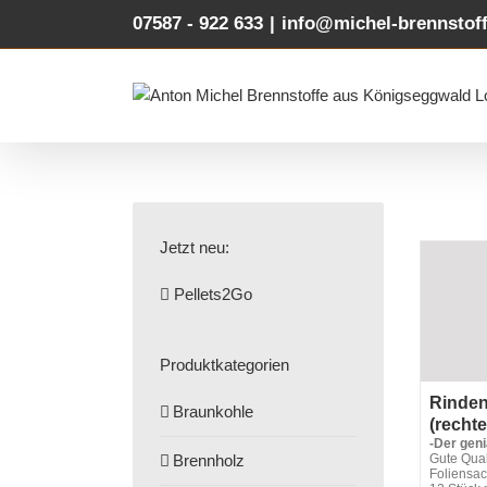
Zum
07587 - 922 633
|
info@michel-brennstoff
Inhalt
springen
Jetzt neu:
Pellets2Go
Produktkategorien
Rinden
Braunkohle
(rechte
-Der geni
Brennholz
Gute Qual
Foliensac