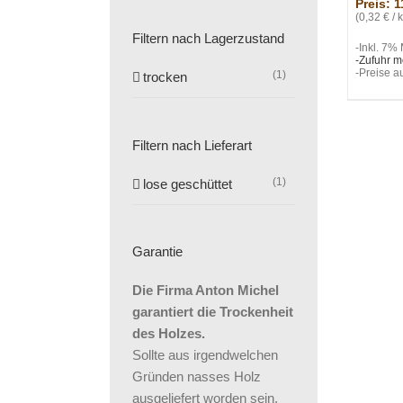
Preis: 1
(0,32 € / 
Filtern nach Lagerzustand
-Inkl. 7%
-Zufuhr m
-Preise a
(1)
trocken
Filtern nach Lieferart
(1)
lose geschüttet
Garantie
Die Firma Anton Michel
garantiert die Trockenheit
des Holzes.
Sollte aus irgendwelchen
Gründen nasses Holz
ausgeliefert worden sein,