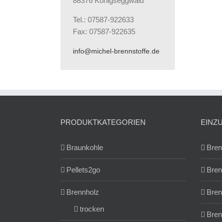
88376 Königseggwald
Tel.: 07587-922633
Fax: 07587-922635
info@michel-brennstoffe.de
PRODUKTKATEGORIEN
EINZ
Braunkohle
Bren
Pellets2go
Bren
Brennholz
Bren
trocken
Bren