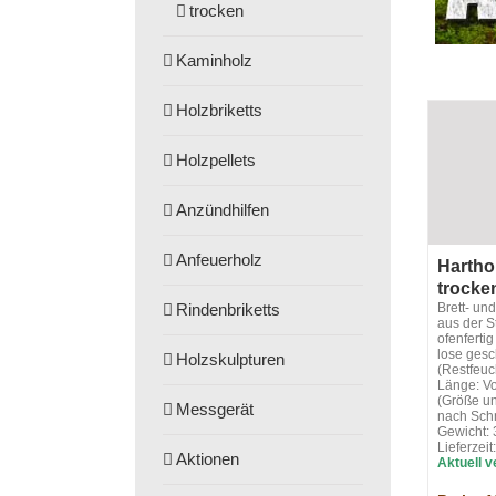
trocken
Kaminholz
Holzbriketts
Holzpellets
Anzündhilfen
Anfeuerholz
Hartho
trocke
Brett- un
Rindenbriketts
aus der S
ofenfertig
lose gesc
Holzskulpturen
(Restfeuc
Länge: Vo
(Größe un
Messgerät
nach Schn
Gewicht: 
Lieferzei
Aktionen
Aktuell v