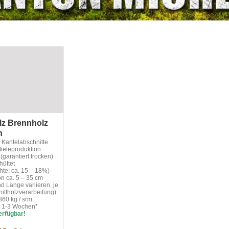
lz Brennholz
n
d Kantelabschnitte
tieleproduktion
 (garantiert trocken)
hüttet
hte: ca. 15 – 18%)
n ca. 5 – 35 cm
d Länge variieren, je
ittholzverarbeitung)
360 kg / srm
t: 1-3 Wochen*
erfügbar!