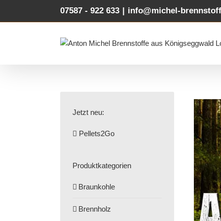
Zum
07587 - 922 633
|
info@michel-brennstoff
Inhalt
springen
Jetzt neu:
Pellets2Go
Produktkategorien
Braunkohle
Brennholz