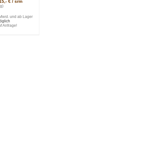
15,- € / srm
kg)
 Mwst. und ab Lager
öglich
uf Anfrage!