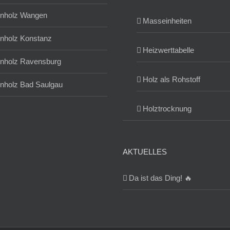
nholz Wangen
Masseinheiten
nholz Konstanz
Heizwerttabelle
nholz Ravensburg
Holz als Rohstoff
nholz Bad Saulgau
Holztrocknung
AKTUELLES
Da ist das Ding! 🔥