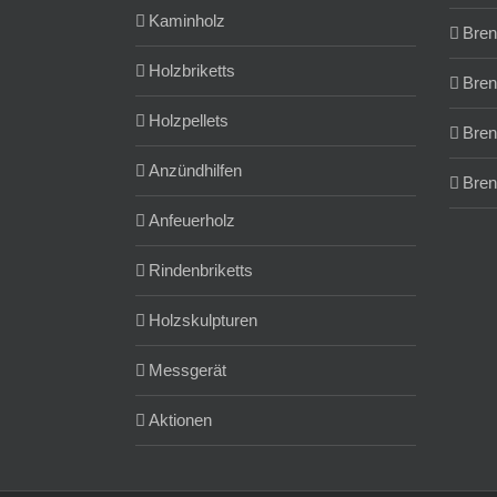
Kaminholz
Bren
Holzbriketts
Bren
Holzpellets
Bren
Anzündhilfen
Bren
Anfeuerholz
Rindenbriketts
Holzskulpturen
Messgerät
Aktionen