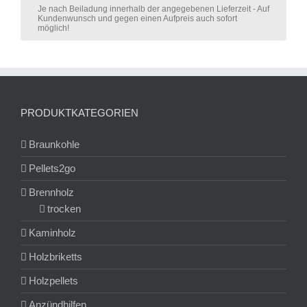
Je nach Beiladung innerhalb der angegebenen Lieferzeit - Auf
Kundenwunsch und gegen einen Aufpreis auch sofort
möglich!
PRODUKTKATEGORIEN
Braunkohle
Pellets2go
Brennholz
trocken
Kaminholz
Holzbriketts
Holzpellets
Anzündhilfen