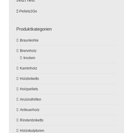
Pellets2Go
Produktkategorien
Braunkohle
Brennholz
trocken
Kaminholz
Holzbriketts
Holzpellets
Anzündhilfen
Anfeuerholz
Rindenbriketts
Holzskulpturen