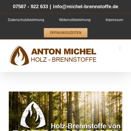
Zum
Inhalt
07587 - 922 633
|
info@michel-brennstoffe.de
springen
Datenschutzbelehrung
Widerrufsbelehrung
Impressum
ÖFFNUNGSZEITEN