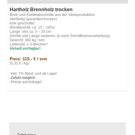
Hartholz Brennholz trocken
Brett- und Kantelabschnitte aus der Stieleproduktion
ofenfertig (garantiert trocken)
lose geschüttet
(Restfeuchte: ca. 15 – 18%)
Länge: Von ca. 5 – 35 cm
(Größe und Länge variieren, je nach Schnittholzverarbeitung)
Gewicht: 360 kg / srm
Lieferzeit: 1-3 Wochen*
Aktuell verfügbar!
Preis: 115,- € / srm
(0,32 € / kg)
-Inkl. 7% Mwst. und ab Lager
-Zufuhr möglich
-Preise auf Anfrage!
Jetzt neu: