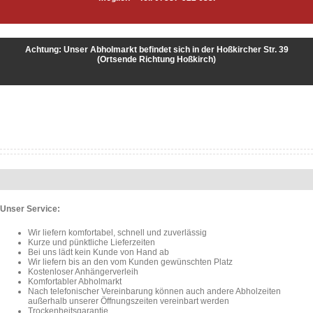
Achtung: Unser Abholmarkt befindet sich in der Hoßkircher Str. 39
(Ortsende Richtung Hoßkirch)
Unser Service:
Wir liefern komfortabel, schnell und zuverlässig
Kurze und pünktliche Lieferzeiten
Bei uns lädt kein Kunde von Hand ab
Wir liefern bis an den vom Kunden gewünschten Platz
Kostenloser Anhängerverleih
Komfortabler Abholmarkt
Nach telefonischer Vereinbarung können auch andere Abholzeiten
außerhalb unserer Öffnungszeiten vereinbart werden
Trockenheitsgarantie