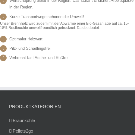
Wertschöpfung bleibt in der Region. Das schafft & sichert Arbeitsplätze
in der Region.
Kurze Transportwege schonen die Umwelt!
Unser Brennholz wird zudem mit der Abwärme einer Bio-Gasanlage auf ca. 15-
18% Restfeuchte umweltfreundlich getrocknet. Das bedeutet:
Optimaler Heizwert
Pilz- und Schädlingsfrei
Verbrennt fast Asche- und Rußfrei
PRODUKTKATEGORIEN
Braunkohle
Pellets2go