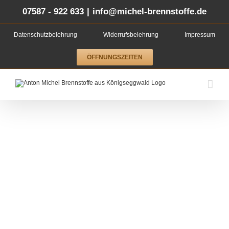
Zum
Inhalt
07587 - 922 633
|
info@michel-brennstoffe.de
springen
Datenschutzbelehrung
Widerrufsbelehrung
Impressum
ÖFFNUNGSZEITEN