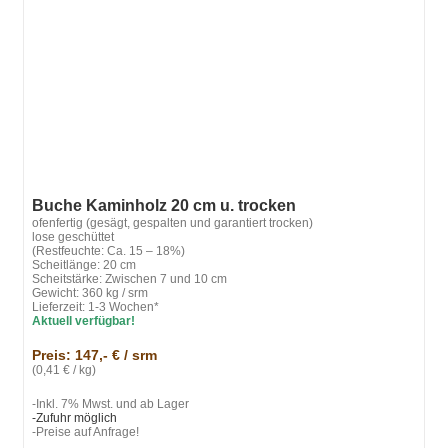
Buche Kaminholz 20 cm u. trocken
ofenfertig (gesägt, gespalten und garantiert trocken)
lose geschüttet
(Restfeuchte: Ca. 15 – 18%)
Scheitlänge: 20 cm
Scheitstärke: Zwischen 7 und 10 cm
Gewicht: 360 kg / srm
Lieferzeit: 1-3 Wochen*
Aktuell verfügbar!
Preis: 147,- € / srm
(0,41 € / kg)
-Inkl. 7% Mwst. und ab Lager
-Zufuhr möglich
-Preise auf Anfrage!