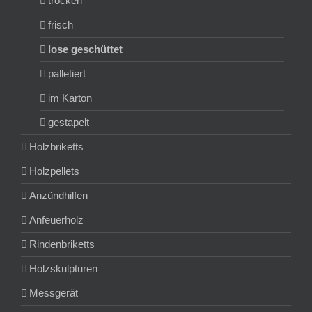
trocken
frisch
lose geschüttet
palletiert
im Karton
gestapelt
Holzbriketts
Holzpellets
Anzündhilfen
Anfeuerholz
Rindenbriketts
Holzskulpturen
Messgerät