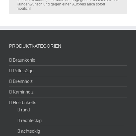
Je nach Beiladung innerhalb der angegebenen Lieferzeit - Auf
Kundenwunsch und gegen einen Aufpreis auch sofort
möglich!
PRODUKTKATEGORIEN
Braunkohle
Pellets2go
Brennholz
Kaminholz
Holzbriketts
rund
rechteckig
achteckig