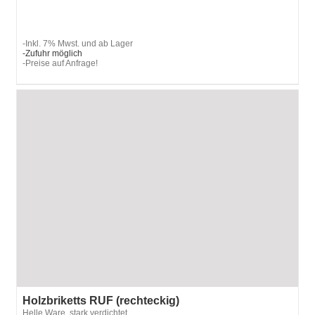
-Inkl. 7% Mwst. und ab Lager
-Zufuhr möglich
-Preise auf Anfrage!
Holzbriketts RUF (rechteckig)
Helle Ware, stark verdichtet