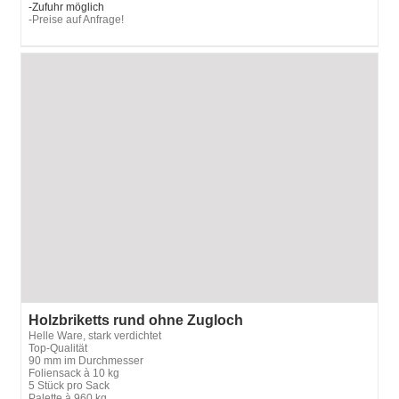
-Zufuhr möglich
-Preise auf Anfrage!
Holzbriketts rund ohne Zugloch
Helle Ware, stark verdichtet
Top-Qualität
90 mm im Durchmesser
Foliensack à 10 kg
5 Stück pro Sack
Palette à 960 kg