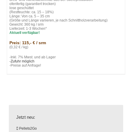
ofenfertig (garantiert trocken)
lose geschüttet
(Restfeuchte: ca. 15 – 18%)
Länge: Von ca. 5 – 35 cm
(Größe und Länge variieren, je nach Schnittholzverarbeitung)
Gewicht: 360 kg / srm
Lieferzeit: 1-3 Wochen*
Aktuell verfügbar!
Preis: 115,- € / srm
(0,32 € / kg)
-Inkl. 7% Mwst. und ab Lager
-Zufuhr möglich
-Preise auf Anfrage!
Jetzt neu:
Pellets2Go