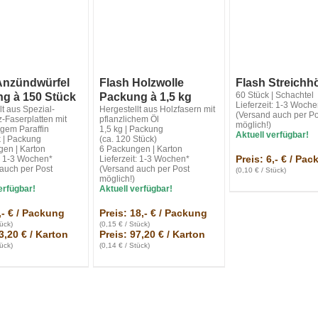
Anzündwürfel
Flash Holzwolle
Flash Streichh
60 Stück | Schachtel
g à 150 Stück
Packung à 1,5 kg
Lieferzeit: 1-3 Woch
lt aus Spezial-
Hergestellt aus Holzfasern mit
(Versand auch per Po
-Faserplatten mit
pflanzlichem Öl
möglich!)
gem Paraffin
1,5 kg | Packung
Aktuell verfügbar!
 | Packung
(ca. 120 Stück)
en | Karton
6 Packungen | Karton
Preis: 6,- € / Pa
t: 1-3 Wochen*
Lieferzeit: 1-3 Wochen*
auch per Post
(Versand auch per Post
(0,10 € / Stück)
möglich!)
erfügbar!
Aktuell verfügbar!
,- € / Packung
Preis: 18,- € / Packung
tück)
(0,15 € / Stück)
3,20 € / Karton
Preis: 97,20 € / Karton
tück)
(0,14 € / Stück)