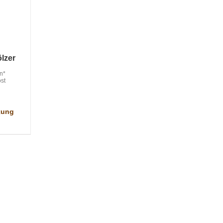
ölzer
en*
st
ckung