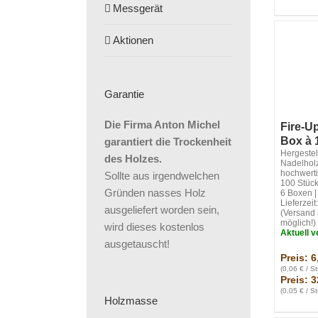
Messgerät
Aktionen
Garantie
Die Firma Anton Michel
Fire-U
Box à 
garantiert die Trockenheit
Hergestel
des Holzes.
Nadelholz
hochwerti
Sollte aus irgendwelchen
100 Stück
Gründen nasses Holz
6 Boxen |
Lieferzei
ausgeliefert worden sein,
(Versand 
möglich!)
wird dieses kostenlos
Aktuell v
ausgetauscht!
Preis: 6
(0,06 € / S
Preis: 3
(0,05 € / S
Holzmasse