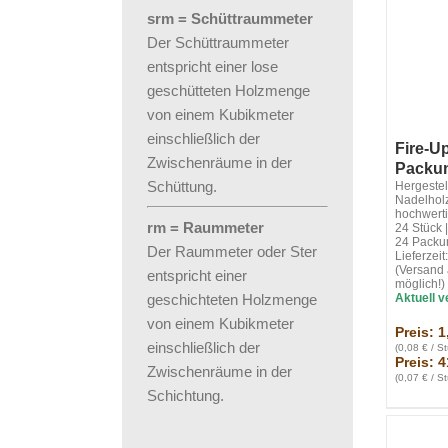
srm = Schüttraummeter
Der Schüttraummeter
entspricht einer lose
geschütteten Holzmenge
von einem Kubikmeter
einschließlich der
Fire-U
Zwischenräume in der
Packun
Schüttung.
Hergestel
Nadelholz
hochwerti
rm = Raummeter
24 Stück 
24 Packu
Der Raummeter oder Ster
Lieferzei
(Versand 
entspricht einer
möglich!)
geschichteten Holzmenge
Aktuell v
von einem Kubikmeter
Preis: 
einschließlich der
(0,08 € / S
Preis: 4
Zwischenräume in der
(0,07 € / S
Schichtung.