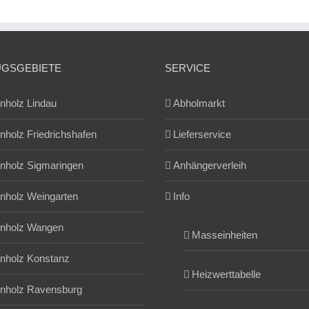
UGSGEBIETE
SERVICE
nholz Lindau
Abholmarkt
nholz Friedrichshafen
Lieferservice
nholz Sigmaringen
Anhängerverleih
nholz Weingarten
Info
nholz Wangen
Masseinheiten
nholz Konstanz
Heizwerttabelle
nholz Ravensburg