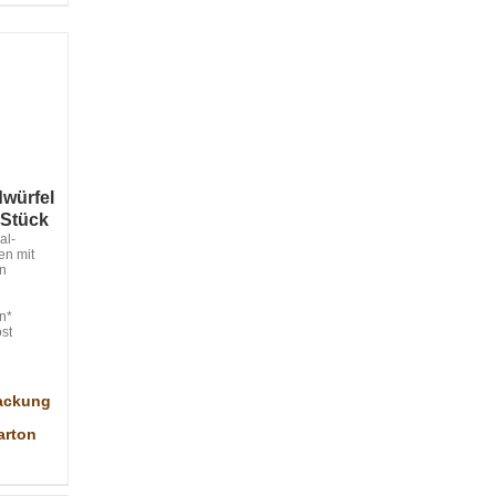
würfel
 Stück
al-
en mit
in
n
en*
st
Packung
Karton