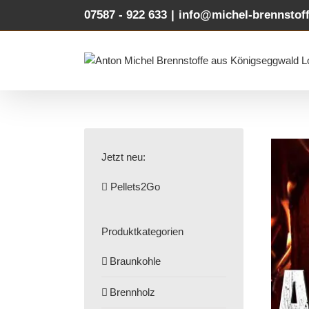
Zum
07587 - 922 633
|
info@michel-brennstoff
Inhalt
springen
Jetzt neu:
Pellets2Go
Produktkategorien
Braunkohle
Brennholz