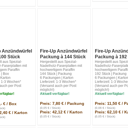
p Anzündwürfel
Fire-Up Anzündwürfel
Fire-Up Anzünd
100 Stück
Packung à 144 Stück
Packung à 192
lt aus Spezial-
Hergestellt aus Spezial-
Hergestellt aus Spezi
-Faserplatten mit
Nadelholz-Faserplatten mit
Nadelholz-Faserplatt
gem Paraffin
hochwertigem Paraffin
hochwertigem Paraff
 | Box
144 Stück | Packung
192 Stück | Packung
 Karton
6 Packungen | Karton
6 Packungen | Karto
t: 1-3 Wochen*
Lieferzeit: 1-3 Wochen*
Lieferzeit: 1-3 Woch
auch per Post
(Versand auch per Post
(Versand auch per Po
möglich!)
möglich!)
erfügbar!
Aktuell verfügbar!
Aktuell verfügbar!
Preis: 7,80 € / Packung
Preis: 11,50 € / 
,- € / Box
(0,05 € / Stück)
(0,06 € / Stück)
tück)
Preis: 42,12 € / Karton
Preis: 62,10 € / 
2,40 € / Karton
(0,05 € / Stück)
(0,05 € / Stück)
tück)