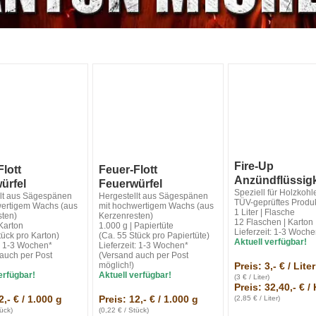
Fire-Up
lott
Feuer-Flott
Anzündflüssigk
ürfel
Feuerwürfel
Speziell für Holzkohl
llt aus Sägespänen
Hergestellt aus Sägespänen
TÜV-geprüftes Produ
wertigem Wachs (aus
mit hochwertigem Wachs (aus
1 Liter | Flasche
sten)
Kerzenresten)
12 Flaschen | Karton
 Karton
1.000 g | Papiertüte
Lieferzeit: 1-3 Woch
tück pro Karton)
(Ca. 55 Stück pro Papiertüte)
Aktuell verfügbar!
t: 1-3 Wochen*
Lieferzeit: 1-3 Wochen*
auch per Post
(Versand auch per Post
möglich!)
Preis: 3,- € / Liter
erfügbar!
Aktuell verfügbar!
(3 € / Liter)
Preis: 32,40,- € /
2,- € / 1.000 g
Preis: 12,- € / 1.000 g
(2,85 € / Liter)
ück)
(0,22 € / Stück)