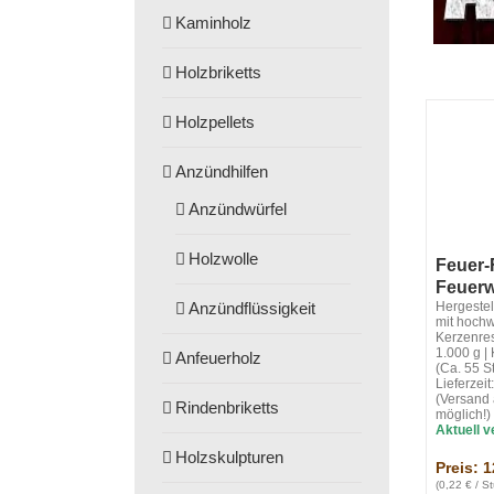
Kaminholz
Holzbriketts
Holzpellets
Anzündhilfen
Anzündwürfel
Holzwolle
Feuer-F
Feuerw
Hergeste
Anzündflüssigkeit
mit hoch
Kerzenre
1.000 g |
Anfeuerholz
(Ca. 55 S
Lieferzei
(Versand 
Rindenbriketts
möglich!)
Aktuell v
Holzskulpturen
Preis: 1
(0,22
€ / St