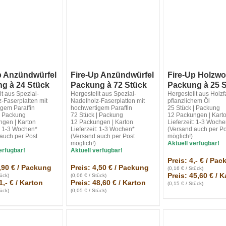
p Anzündwürfel
Fire-Up Anzündwürfel
Fire-Up Holzwo
g à 24 Stück
Packung à 72 Stück
Packung à 25 
lt aus Spezial-
Hergestellt aus Spezial-
Hergestellt aus Holzf
-Faserplatten mit
Nadelholz-Faserplatten mit
pflanzlichem Öl
gem Paraffin
hochwertigem Paraffin
25 Stück | Packung
| Packung
72 Stück | Packung
12 Packungen | Kart
ngen | Karton
12 Packungen | Karton
Lieferzeit: 1-3 Woch
t: 1-3 Wochen*
Lieferzeit: 1-3 Wochen*
(Versand auch per Po
auch per Post
(Versand auch per Post
möglich!)
möglich!)
Aktuell verfügbar!
erfügbar!
Aktuell verfügbar!
Preis: 4,- € / Pa
1,90 € / Packung
Preis: 4,50 € / Packung
(0,16 € / Stück)
Preis: 45,60 € / 
tück)
(0,06 € / Stück)
1,- € / Karton
Preis: 48,60 € / Karton
(0,15 € / Stück)
tück)
(0,05 € / Stück)