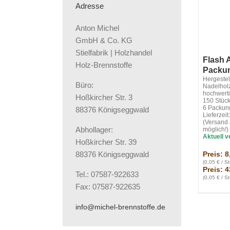
Adresse
Anton Michel
GmbH & Co. KG
Stielfabrik | Holzhandel
Flash 
Holz-Brennstoffe
Packun
Hergestel
Büro:
Nadelholz
hochwerti
Hoßkircher Str. 3
150 Stück
6 Packung
88376 Königseggwald
Lieferzei
(Versand 
Abhollager:
möglich!)
Aktuell v
Hoßkircher Str. 39
Preis: 8
88376 Königseggwald
(0,05 € / S
Preis: 4
Tel.: 07587-922633
(0,05 € / S
Fax: 07587-922635
info@michel-brennstoffe.de