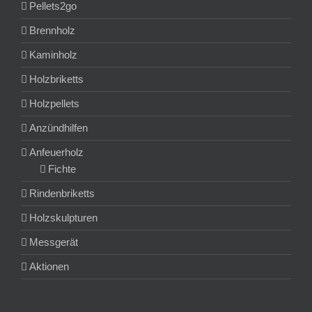
Pellets2go
Brennholz
Kaminholz
Holzbriketts
Holzpellets
Anzündhilfen
Anfeuerholz
Fichte
Rindenbriketts
Holzskulpturen
Messgerät
Aktionen