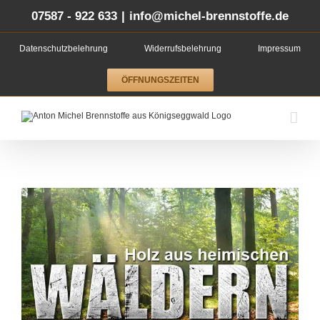
Zum
Inhalt
07587 - 922 633
|
info@michel-brennstoffe.de
springen
Datenschutzbelehrung
Widerrufsbelehrung
Impressum
ÖFFNUNGSZEITEN